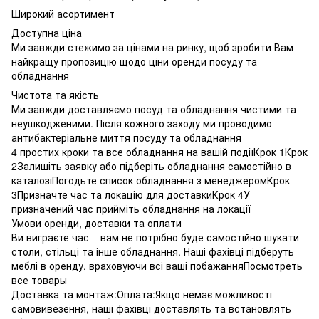
Широкий асортимент
Доступна ціна
Ми завжди стежимо за цінами на ринку, щоб зробити Вам
найкращу пропозицію щодо ціни оренди посуду та
обладнання
Чистота та якість
Ми завжди доставляємо посуд та обладнання чистими та
неушкодженими. Після кожного заходу ми проводимо
антибактеріальне миття посуду та обладнання
4 простих кроки та все обладнання на вашій подіїКрок 1Крок
2Залишіть заявку або підберіть обладнання самостійно в
каталозіПогодьте список обладнання з менеджеромКрок
3Призначте час та локацію для доставкиКрок 4У
призначений час прийміть обладнання на локації
Умови оренди, доставки та оплати
Ви виграєте час – вам не потрібно буде самостійно шукати
столи, стільці та інше обладнання. Наші фахівці підберуть
меблі в оренду, враховуючи всі ваші побажанняПосмотреть
все товары
Доставка та монтаж:Оплата:Якщо немає можливості
самовивезення, наші фахівці доставлять та встановлять