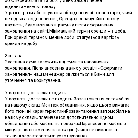
відвантаженням товару
У разі втрати або псування обладнання або інвентарю, який
не підлягає відновленню, Орендар сплачує його повну
вартість, буде вказано в рахунку після оформлення
замовлення на сайті.Мінімальний термін оренди – 1 доба.
При оренді терміном менше доби, стягується вартість
оренди на добу.
Застава:
Заставна сума залежить від суми та наповнення
замовлення. Після внесення даних у розділі «Оформити
замовлення» наш менеджер зв'яжеться з Вами для
уточнення та коригування.
У вартість доставки входить:
У вартість доставки не входить:Завантаження автомобіля
на нашому складіМонтаж обладнання, якщо цього вимагає
його технічні характеристикиРозвантаження автомобіля на
нашому складіОплачивается дополнительноПідйом
обладнання або меблів по поверхахПеренесення меблів з
місця розвантаження на локацію (якщо не вимагають
технічні характеристики устаткування).