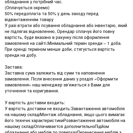
обладнання у потрібний час.
(Оплачується окремо)
50% передоплата та 50% у день заходу перед
відвантаженням товару
У разі втрати або псування обладнання або інвентарю, який
не підлягає відновленню, Орендар сплачує його повну
вартість, буде вказано в рахунку після оформлення
замовлення на сайті.Мінімальний термін оренди – 1 доба.
При оренді терміном менше доби, стягується вартість
оренди на добу.
Застава:
Заставна сума залежить від суми та наповнення
замовлення. Після внесення даних у розділі «Оформити
замовлення» наш менеджер зв'яжеться з Вами для
уточнення та коригування.
У вартість доставки входить:
У вартість доставки не входить:Завантаження автомобіля
на нашому складіМонтаж обладнання, якщо цього вимагає
його технічні характеристикиРозвантаження автомобіля на
нашому складіОплачивается дополнительноПідйом
обладнання або меблів по поверхахПеренесення меблів з