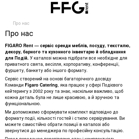
Про нас
Про нас
FIGARO Rent — сервіс оренди меблів, посуду, текстилю,
декору, барного та кухонного інвентарю й обладнання
для Подій.
У каталозі можна підібрати все необхідне для
приватного свята, весілля, корпоративу, конференції,
фуршету, банкету або іншого формату.
Сервіс створений на основі багаторічного досвіду
Команди
Figaro Catering
, яка працює у сфері Подієвого
кейтерингу з 2002 року та знає, наскільки важливо, щоб
кожна деталь була не лише красивою, а й зручною та
функціональною.
Ми допоможемо сформувати комплект відповідно до
формату події, кількості гостей і стилю сервірування. Ви
можете самостійно обрати позиції в каталозі або
звернутися до менеджера по професійну консультацію.
Перед передачею перевіряємо стан і комплектність