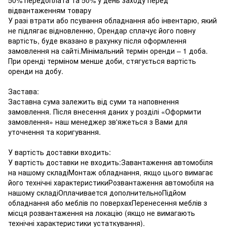
відвантаженням товару
У разі втрати або псування обладнання або інвентарю, який
не підлягає відновленню, Орендар сплачує його повну
вартість, буде вказано в рахунку після оформлення
замовлення на сайті.Мінімальний термін оренди – 1 доба.
При оренді терміном менше доби, стягується вартість
оренди на добу.
Застава:
Заставна сума залежить від суми та наповнення
замовлення. Після внесення даних у розділі «Оформити
замовлення» наш менеджер зв'яжеться з Вами для
уточнення та коригування.
У вартість доставки входить:
У вартість доставки не входить:Завантаження автомобіля
на нашому складіМонтаж обладнання, якщо цього вимагає
його технічні характеристикиРозвантаження автомобіля на
нашому складіОплачивается дополнительноПідйом
обладнання або меблів по поверхахПеренесення меблів з
місця розвантаження на локацію (якщо не вимагають
технічні характеристики устаткування).