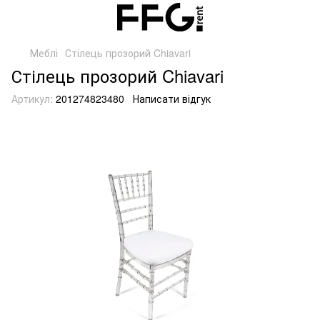
Меблі
Стілець прозорий Chiavari
Стілець прозорий Chiavari
Артикул:
201274823480
Написати відгук