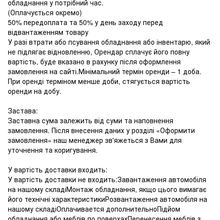
обладнання у потрібний час.
(Оплачується окремо)
50% передоплата та 50% у день заходу перед
відвантаженням товару
У разі втрати або псування обладнання або інвентарю, який
не підлягає відновленню, Орендар сплачує його повну
вартість, буде вказано в рахунку після оформлення
замовлення на сайті.Мінімальний термін оренди – 1 доба.
При оренді терміном менше доби, стягується вартість
оренди на добу.
Застава:
Заставна сума залежить від суми та наповнення
замовлення. Після внесення даних у розділі «Оформити
замовлення» наш менеджер зв'яжеться з Вами для
уточнення та коригування.
У вартість доставки входить:
У вартість доставки не входить:Завантаження автомобіля
на нашому складіМонтаж обладнання, якщо цього вимагає
його технічні характеристикиРозвантаження автомобіля на
нашому складіОплачивается дополнительноПідйом
обладнання або меблів по поверхахПеренесення меблів з