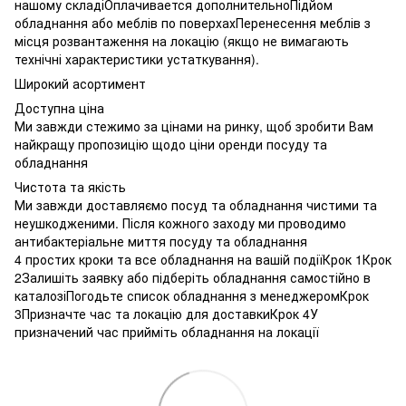
нашому складіОплачивается дополнительноПідйом
обладнання або меблів по поверхахПеренесення меблів з
місця розвантаження на локацію (якщо не вимагають
технічні характеристики устаткування).
Широкий асортимент
Доступна ціна
Ми завжди стежимо за цінами на ринку, щоб зробити Вам
найкращу пропозицію щодо ціни оренди посуду та
обладнання
Чистота та якість
Ми завжди доставляємо посуд та обладнання чистими та
неушкодженими. Після кожного заходу ми проводимо
антибактеріальне миття посуду та обладнання
4 простих кроки та все обладнання на вашій подіїКрок 1Крок
2Залишіть заявку або підберіть обладнання самостійно в
каталозіПогодьте список обладнання з менеджеромКрок
3Призначте час та локацію для доставкиКрок 4У
призначений час прийміть обладнання на локації