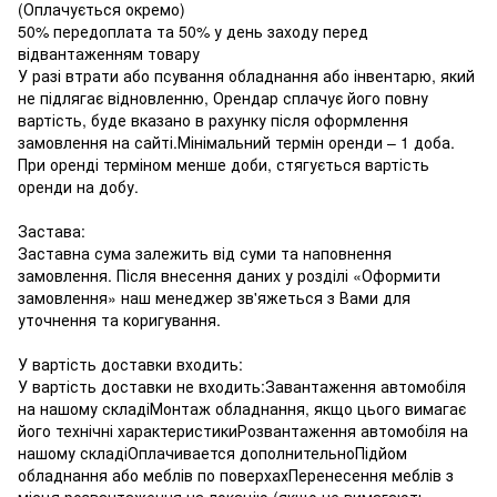
(Оплачується окремо)
50% передоплата та 50% у день заходу перед
відвантаженням товару
У разі втрати або псування обладнання або інвентарю, який
не підлягає відновленню, Орендар сплачує його повну
вартість, буде вказано в рахунку після оформлення
замовлення на сайті.Мінімальний термін оренди – 1 доба.
При оренді терміном менше доби, стягується вартість
оренди на добу.
Застава:
Заставна сума залежить від суми та наповнення
замовлення. Після внесення даних у розділі «Оформити
замовлення» наш менеджер зв'яжеться з Вами для
уточнення та коригування.
У вартість доставки входить:
У вартість доставки не входить:Завантаження автомобіля
на нашому складіМонтаж обладнання, якщо цього вимагає
його технічні характеристикиРозвантаження автомобіля на
нашому складіОплачивается дополнительноПідйом
обладнання або меблів по поверхахПеренесення меблів з
місця розвантаження на локацію (якщо не вимагають