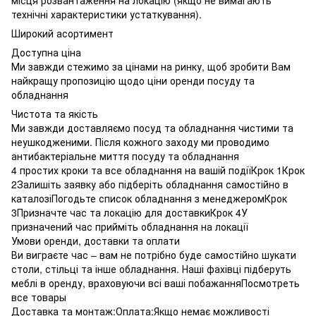
технічні характеристики устаткування).
Широкий асортимент
Доступна ціна
Ми завжди стежимо за цінами на ринку, щоб зробити Вам
найкращу пропозицію щодо ціни оренди посуду та
обладнання
Чистота та якість
Ми завжди доставляємо посуд та обладнання чистими та
неушкодженими. Після кожного заходу ми проводимо
антибактеріальне миття посуду та обладнання
4 простих кроки та все обладнання на вашій подіїКрок 1Крок
2Залишіть заявку або підберіть обладнання самостійно в
каталозіПогодьте список обладнання з менеджеромКрок
3Призначте час та локацію для доставкиКрок 4У
призначений час прийміть обладнання на локації
Умови оренди, доставки та оплати
Ви виграєте час – вам не потрібно буде самостійно шукати
столи, стільці та інше обладнання. Наші фахівці підберуть
меблі в оренду, враховуючи всі ваші побажанняПосмотреть
все товары
Доставка та монтаж:Оплата:Якщо немає можливості