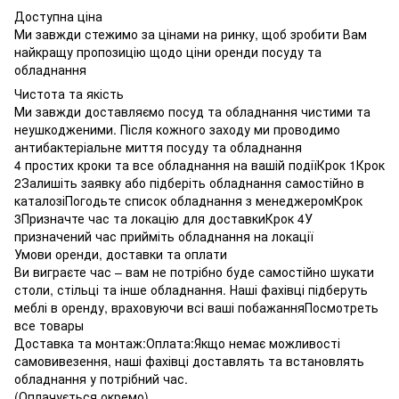
Доступна ціна
Ми завжди стежимо за цінами на ринку, щоб зробити Вам
найкращу пропозицію щодо ціни оренди посуду та
обладнання
Чистота та якість
Ми завжди доставляємо посуд та обладнання чистими та
неушкодженими. Після кожного заходу ми проводимо
антибактеріальне миття посуду та обладнання
4 простих кроки та все обладнання на вашій подіїКрок 1Крок
2Залишіть заявку або підберіть обладнання самостійно в
каталозіПогодьте список обладнання з менеджеромКрок
3Призначте час та локацію для доставкиКрок 4У
призначений час прийміть обладнання на локації
Умови оренди, доставки та оплати
Ви виграєте час – вам не потрібно буде самостійно шукати
столи, стільці та інше обладнання. Наші фахівці підберуть
меблі в оренду, враховуючи всі ваші побажанняПосмотреть
все товары
Доставка та монтаж:Оплата:Якщо немає можливості
самовивезення, наші фахівці доставлять та встановлять
обладнання у потрібний час.
(Оплачується окремо)