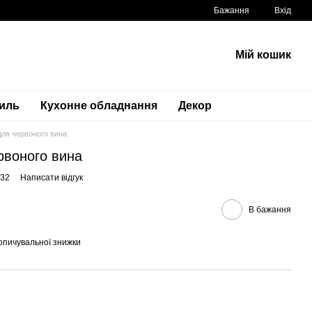
Бажання
Вхід
Мій кошик
тиль
Кухонне обладнання
Декор
ля червоного вина
воного вина
832
Написати відгук
В бажання
опичувальної знижки