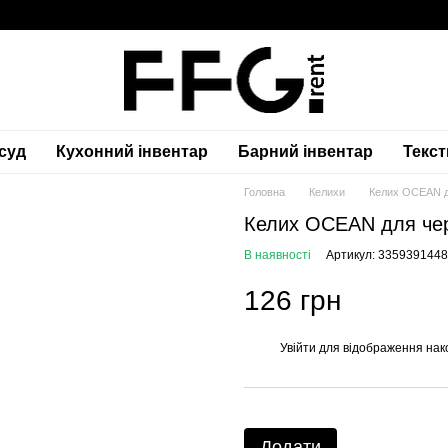
суд
Кухонний інвентар
Барний інвентар
Текс
Головна
Келихи
Келих OCEAN д
Келих OCEAN для чер
В наявності
Артикул: 335939144
126 грн
Увійти
для відображення нак
%
Додати