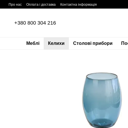
Перейти до основного контенту
Про нас
Оплата і доставка
Контактна інформація
+380 800 304 216
Меблі
Келихи
Столові прибори
По