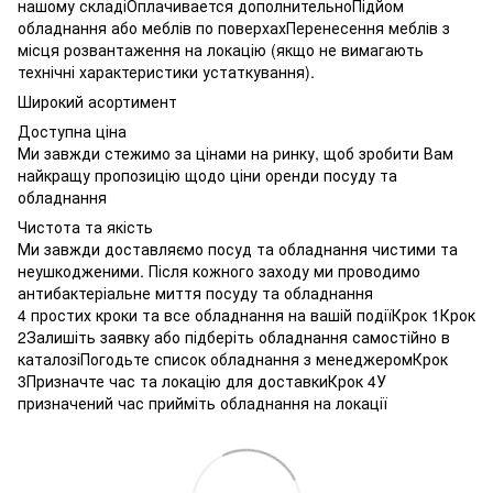
нашому складіОплачивается дополнительноПідйом
обладнання або меблів по поверхахПеренесення меблів з
місця розвантаження на локацію (якщо не вимагають
технічні характеристики устаткування).
Широкий асортимент
Доступна ціна
Ми завжди стежимо за цінами на ринку, щоб зробити Вам
найкращу пропозицію щодо ціни оренди посуду та
обладнання
Чистота та якість
Ми завжди доставляємо посуд та обладнання чистими та
неушкодженими. Після кожного заходу ми проводимо
антибактеріальне миття посуду та обладнання
4 простих кроки та все обладнання на вашій подіїКрок 1Крок
2Залишіть заявку або підберіть обладнання самостійно в
каталозіПогодьте список обладнання з менеджеромКрок
3Призначте час та локацію для доставкиКрок 4У
призначений час прийміть обладнання на локації