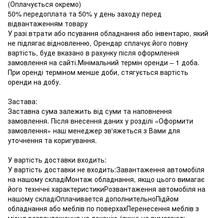
(Оплачується окремо)
50% передоплата та 50% у день заходу перед
відвантаженням товару
У разі втрати або псування обладнання або інвентарю, який
не підлягає відновленню, Орендар сплачує його повну
вартість, буде вказано в рахунку після оформлення
замовлення на сайті.Мінімальний термін оренди – 1 доба.
При оренді терміном менше доби, стягується вартість
оренди на добу.
Застава:
Заставна сума залежить від суми та наповнення
замовлення. Після внесення даних у розділі «Оформити
замовлення» наш менеджер зв'яжеться з Вами для
уточнення та коригування.
У вартість доставки входить:
У вартість доставки не входить:Завантаження автомобіля
на нашому складіМонтаж обладнання, якщо цього вимагає
його технічні характеристикиРозвантаження автомобіля на
нашому складіОплачивается дополнительноПідйом
обладнання або меблів по поверхахПеренесення меблів з
місця розвантаження на локацію (якщо не вимагають