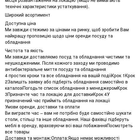
технічні характеристики устаткування).
Широкий асортимент
Доступна ціна
Ми завжди стежимо за цінами на ринку, щоб зробити Вам
найкращу пропозицію щодо ціни оренди посуду та
обладнання
Чистота та якість
Ми завжди доставляємо посуд та обладнання чистими та
неушкодженими. Після кожного заходу ми проводимо
антибактеріальне миття посуду та обладнання
4 простих кроки та все обладнання на вашій подіїКрок 1Крок
2Залишіть заявку або підберіть обладнання самостійно в
каталозіПогодьте список обладнання з менеджеромКрок
3Призначте час та локацію для доставкиКрок 4У
призначений час прийміть обладнання на локації
Умови оренди, доставки та оплати
Ви виграєте час – вам не потрібно буде самостійно шукати
столи, стільці та інше обладнання. Наші фахівці підберуть
меблі в оренду, враховуючи всі ваші побажанняПосмотреть
все товары
Доставка та монтаж:Оплата:Якщо немає можливості