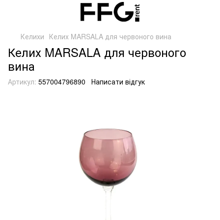
Келихи
Келих MARSALA для червоного вина
Келих MARSALA для червоного
вина
Артикул:
557004796890
Написати відгук