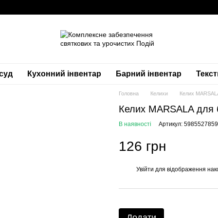
суд
Кухонний інвентар
Барний інвентар
Текс
Головна
Келихи
Келих MARSALA
Келих MARSALA для б
В наявності
Артикул: 598552785
126 грн
Увійти
для відображення нак
%
Додати