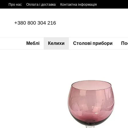
Перейти до основного контенту
Про нас
Оплата і доставка
Контактна інформація
+380 800 304 216
Меблі
Келихи
Столові прибори
По