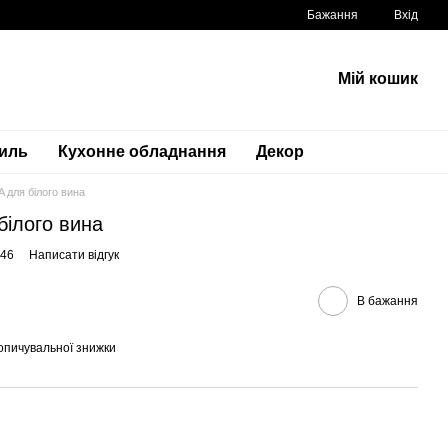
Бажання
Вхід
Мій кошик
тиль
Кухонне обладнання
Декор
 для білого вина
ілого вина
946
Написати відгук
В бажання
опичувальної знижки