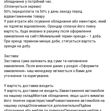
обладнання у потрібний час.
(Оплачується окремо)
50% передоплата та 50% у день заходу перед
відвантаженням товару
У разі втрати або псування обладнання або інвентарю, який
не підлягає відновленню, Орендар сплачує його повну
вартість, буде вказано в рахунку після оформлення
замовлення на сайті.Мінімальний термін оренди – 1 доба.
При оренді терміном менше доби, стягується вартість
оренди на добу.
Застава:
Заставна сума залежить від суми та наповнення
замовлення. Після внесення даних у розділі «Оформити
замовлення» наш менеджер зв'яжеться з Вами для
уточнення та коригування.
У вартість доставки входить:
У вартість доставки не входить:Завантаження автомобіля
на нашому складіМонтаж обладнання, якщо цього вимагає
його технічні характеристикиРозвантаження автомобіля на
нашому складіОплачивается дополнительноПідйом
обладнання або меблів по поверхахПеренесення меблів з