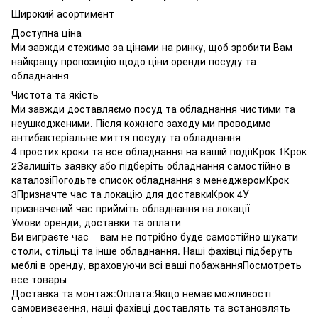
Широкий асортимент
Доступна ціна
Ми завжди стежимо за цінами на ринку, щоб зробити Вам
найкращу пропозицію щодо ціни оренди посуду та
обладнання
Чистота та якість
Ми завжди доставляємо посуд та обладнання чистими та
неушкодженими. Після кожного заходу ми проводимо
антибактеріальне миття посуду та обладнання
4 простих кроки та все обладнання на вашій подіїКрок 1Крок
2Залишіть заявку або підберіть обладнання самостійно в
каталозіПогодьте список обладнання з менеджеромКрок
3Призначте час та локацію для доставкиКрок 4У
призначений час прийміть обладнання на локації
Умови оренди, доставки та оплати
Ви виграєте час – вам не потрібно буде самостійно шукати
столи, стільці та інше обладнання. Наші фахівці підберуть
меблі в оренду, враховуючи всі ваші побажанняПосмотреть
все товары
Доставка та монтаж:Оплата:Якщо немає можливості
самовивезення, наші фахівці доставлять та встановлять