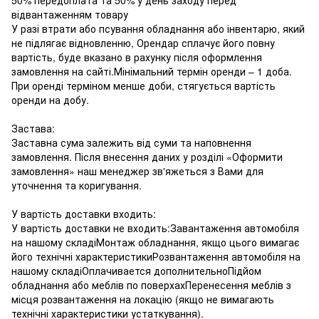
відвантаженням товару
У разі втрати або псування обладнання або інвентарю, який
не підлягає відновленню, Орендар сплачує його повну
вартість, буде вказано в рахунку після оформлення
замовлення на сайті.Мінімальний термін оренди – 1 доба.
При оренді терміном менше доби, стягується вартість
оренди на добу.
Застава:
Заставна сума залежить від суми та наповнення
замовлення. Після внесення даних у розділі «Оформити
замовлення» наш менеджер зв'яжеться з Вами для
уточнення та коригування.
У вартість доставки входить:
У вартість доставки не входить:Завантаження автомобіля
на нашому складіМонтаж обладнання, якщо цього вимагає
його технічні характеристикиРозвантаження автомобіля на
нашому складіОплачивается дополнительноПідйом
обладнання або меблів по поверхахПеренесення меблів з
місця розвантаження на локацію (якщо не вимагають
технічні характеристики устаткування).