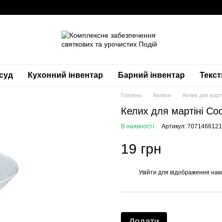
суд
Кухонний інвентар
Барний інвентар
Текс
Головна
Келихи
Келих для марті
Келих для мартіні Coc
В наявності
Артикул: 707146612
19 грн
Увійти
для відображення нак
%
Додати