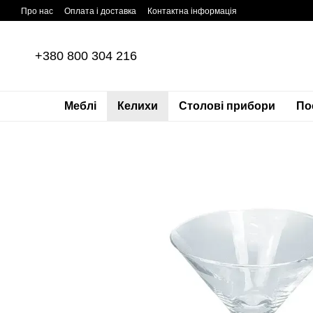
Перейти до основного контенту
Про нас
Оплата і доставка
Контактна інформація
+380 800 304 216
Меблі
Келихи
Столові прибори
По