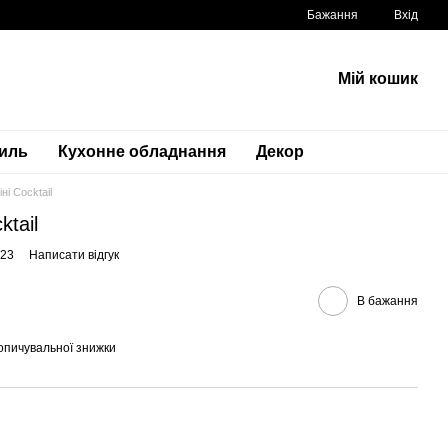
Бажання
Вхід
Мій кошик
тиль
Кухонне обладнання
Декор
ні Cocktail
ktail
123
Написати відгук
В бажання
опичувальної знижки