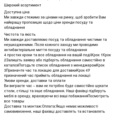
Широкий асортимент
Доступна ціна
Ми завжди стежимо за цінами на ринку, щоб зробити Вам
найкращу пропозицію щодо ціни оренди посуду та
обладнання
Чистота та якість
Ми завжди доставляємо посуд та обладнання чистими та
неушкодженими. Після кожного заходу ми проводимо
антибактеріальне миття посуду та обладнання
4 простих кроки та все обладнання на вашій подіїКрок 1Крок
2Залишіть заявку або підберіть обладнання самостійно в
каталозіПогодьте список обладнання з менеджеромКрок
3Призначте час та локацію для доставкиКрок 4У
призначений час прийміть обладнання на локації
Умови оренди, доставки та оплати
Ви виграєте час – вам не потрібно буде самостійно шукати
столи, стільці та інше обладнання. Наші фахівці підберуть
меблі в оренду, враховуючи всі ваші побажанняПосмотреть
все товары
Доставка та монтаж:Оплата:Якщо немає можливості
самовивезення, наші фахівці доставлять та встановлять