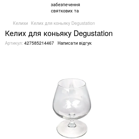
Келихи
Келих для коньяку Degustation
Келих для коньяку Degustation
Артикул:
427585214467
Написати відгук