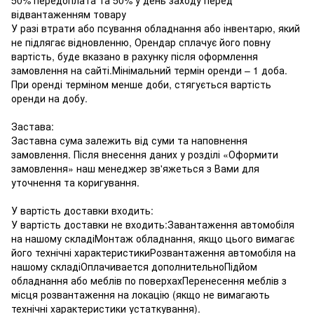
відвантаженням товару
У разі втрати або псування обладнання або інвентарю, який
не підлягає відновленню, Орендар сплачує його повну
вартість, буде вказано в рахунку після оформлення
замовлення на сайті.Мінімальний термін оренди – 1 доба.
При оренді терміном менше доби, стягується вартість
оренди на добу.
Застава:
Заставна сума залежить від суми та наповнення
замовлення. Після внесення даних у розділі «Оформити
замовлення» наш менеджер зв'яжеться з Вами для
уточнення та коригування.
У вартість доставки входить:
У вартість доставки не входить:Завантаження автомобіля
на нашому складіМонтаж обладнання, якщо цього вимагає
його технічні характеристикиРозвантаження автомобіля на
нашому складіОплачивается дополнительноПідйом
обладнання або меблів по поверхахПеренесення меблів з
місця розвантаження на локацію (якщо не вимагають
технічні характеристики устаткування).