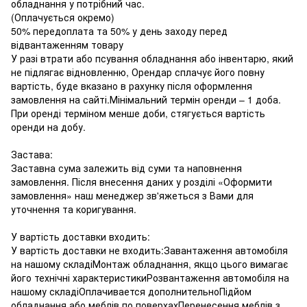
обладнання у потрібний час.
(Оплачується окремо)
50% передоплата та 50% у день заходу перед
відвантаженням товару
У разі втрати або псування обладнання або інвентарю, який
не підлягає відновленню, Орендар сплачує його повну
вартість, буде вказано в рахунку після оформлення
замовлення на сайті.Мінімальний термін оренди – 1 доба.
При оренді терміном менше доби, стягується вартість
оренди на добу.
Застава:
Заставна сума залежить від суми та наповнення
замовлення. Після внесення даних у розділі «Оформити
замовлення» наш менеджер зв'яжеться з Вами для
уточнення та коригування.
У вартість доставки входить:
У вартість доставки не входить:Завантаження автомобіля
на нашому складіМонтаж обладнання, якщо цього вимагає
його технічні характеристикиРозвантаження автомобіля на
нашому складіОплачивается дополнительноПідйом
обладнання або меблів по поверхахПеренесення меблів з