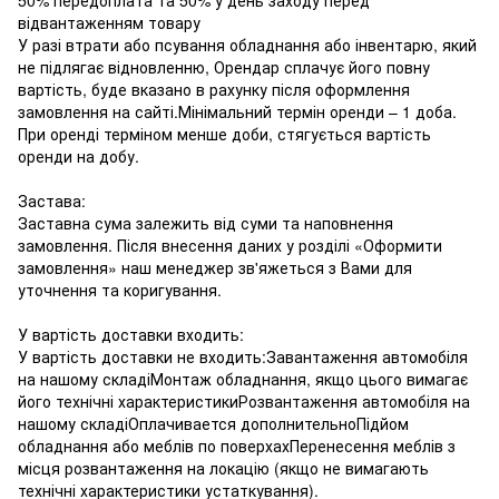
відвантаженням товару
У разі втрати або псування обладнання або інвентарю, який
не підлягає відновленню, Орендар сплачує його повну
вартість, буде вказано в рахунку після оформлення
замовлення на сайті.Мінімальний термін оренди – 1 доба.
При оренді терміном менше доби, стягується вартість
оренди на добу.
Застава:
Заставна сума залежить від суми та наповнення
замовлення. Після внесення даних у розділі «Оформити
замовлення» наш менеджер зв'яжеться з Вами для
уточнення та коригування.
У вартість доставки входить:
У вартість доставки не входить:Завантаження автомобіля
на нашому складіМонтаж обладнання, якщо цього вимагає
його технічні характеристикиРозвантаження автомобіля на
нашому складіОплачивается дополнительноПідйом
обладнання або меблів по поверхахПеренесення меблів з
місця розвантаження на локацію (якщо не вимагають
технічні характеристики устаткування).