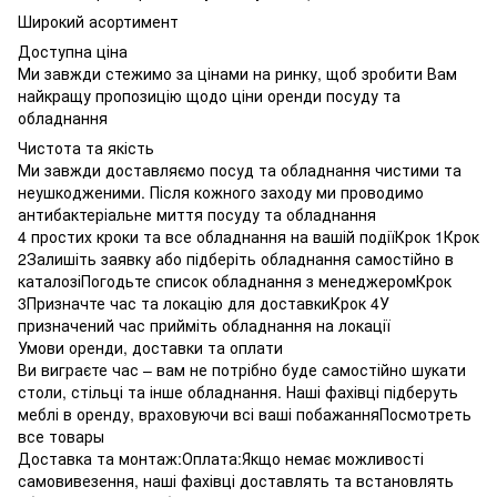
Широкий асортимент
Доступна ціна
Ми завжди стежимо за цінами на ринку, щоб зробити Вам
найкращу пропозицію щодо ціни оренди посуду та
обладнання
Чистота та якість
Ми завжди доставляємо посуд та обладнання чистими та
неушкодженими. Після кожного заходу ми проводимо
антибактеріальне миття посуду та обладнання
4 простих кроки та все обладнання на вашій подіїКрок 1Крок
2Залишіть заявку або підберіть обладнання самостійно в
каталозіПогодьте список обладнання з менеджеромКрок
3Призначте час та локацію для доставкиКрок 4У
призначений час прийміть обладнання на локації
Умови оренди, доставки та оплати
Ви виграєте час – вам не потрібно буде самостійно шукати
столи, стільці та інше обладнання. Наші фахівці підберуть
меблі в оренду, враховуючи всі ваші побажанняПосмотреть
все товары
Доставка та монтаж:Оплата:Якщо немає можливості
самовивезення, наші фахівці доставлять та встановлять