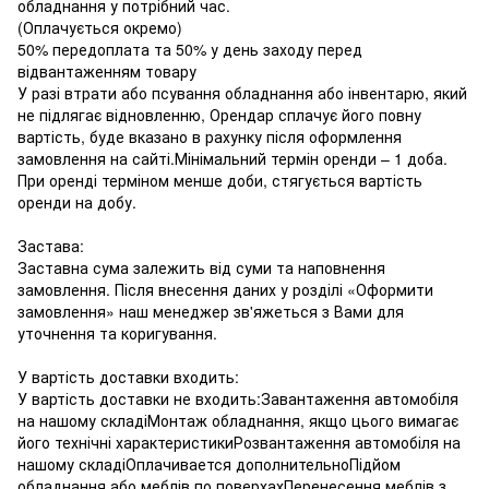
обладнання у потрібний час.
(Оплачується окремо)
50% передоплата та 50% у день заходу перед
відвантаженням товару
У разі втрати або псування обладнання або інвентарю, який
не підлягає відновленню, Орендар сплачує його повну
вартість, буде вказано в рахунку після оформлення
замовлення на сайті.Мінімальний термін оренди – 1 доба.
При оренді терміном менше доби, стягується вартість
оренди на добу.
Застава:
Заставна сума залежить від суми та наповнення
замовлення. Після внесення даних у розділі «Оформити
замовлення» наш менеджер зв'яжеться з Вами для
уточнення та коригування.
У вартість доставки входить:
У вартість доставки не входить:Завантаження автомобіля
на нашому складіМонтаж обладнання, якщо цього вимагає
його технічні характеристикиРозвантаження автомобіля на
нашому складіОплачивается дополнительноПідйом
обладнання або меблів по поверхахПеренесення меблів з