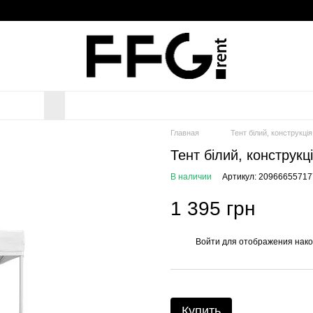
Главная
Тент білий, конструкці
Тент білий, конструкц
В наличии
Артикул: 20966655717
1 395 грн
Войти
для отображения нако
%
Купить