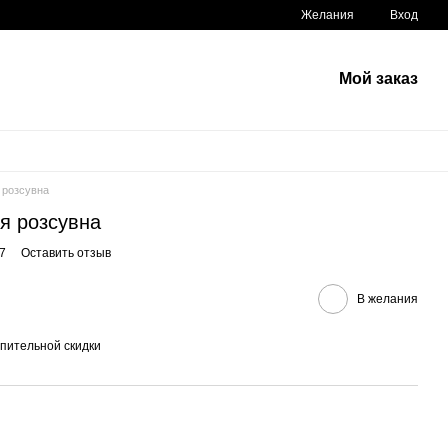
Желания
Вход
Мой заказ
я розсувна
ія розсувна
7
Оставить отзыв
В желания
пительной скидки