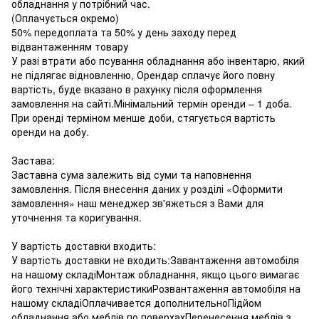
обладнання у потрібний час.
(Оплачується окремо)
50% передоплата та 50% у день заходу перед
відвантаженням товару
У разі втрати або псування обладнання або інвентарю, який
не підлягає відновленню, Орендар сплачує його повну
вартість, буде вказано в рахунку після оформлення
замовлення на сайті.Мінімальний термін оренди – 1 доба.
При оренді терміном менше доби, стягується вартість
оренди на добу.
Застава:
Заставна сума залежить від суми та наповнення
замовлення. Після внесення даних у розділі «Оформити
замовлення» наш менеджер зв'яжеться з Вами для
уточнення та коригування.
У вартість доставки входить:
У вартість доставки не входить:Завантаження автомобіля
на нашому складіМонтаж обладнання, якщо цього вимагає
його технічні характеристикиРозвантаження автомобіля на
нашому складіОплачивается дополнительноПідйом
обладнання або меблів по поверхахПеренесення меблів з