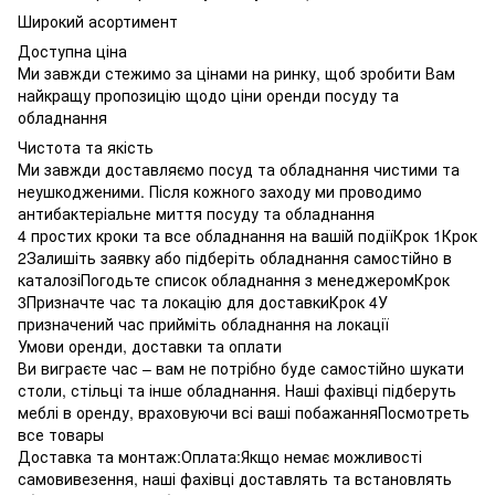
Широкий асортимент
Доступна ціна
Ми завжди стежимо за цінами на ринку, щоб зробити Вам
найкращу пропозицію щодо ціни оренди посуду та
обладнання
Чистота та якість
Ми завжди доставляємо посуд та обладнання чистими та
неушкодженими. Після кожного заходу ми проводимо
антибактеріальне миття посуду та обладнання
4 простих кроки та все обладнання на вашій подіїКрок 1Крок
2Залишіть заявку або підберіть обладнання самостійно в
каталозіПогодьте список обладнання з менеджеромКрок
3Призначте час та локацію для доставкиКрок 4У
призначений час прийміть обладнання на локації
Умови оренди, доставки та оплати
Ви виграєте час – вам не потрібно буде самостійно шукати
столи, стільці та інше обладнання. Наші фахівці підберуть
меблі в оренду, враховуючи всі ваші побажанняПосмотреть
все товары
Доставка та монтаж:Оплата:Якщо немає можливості
самовивезення, наші фахівці доставлять та встановлять