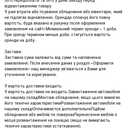
відвантаженням товару
У разі втрати або псування обладнання або інвентарю, який
не підлягає відновленню, Орендар сплачує його повну
вартість, буде вказано в рахунку після оформлення
замовлення на сайті.Мінімальний термін оренди – 1 доба.
При оренді терміном менше доби, стягується вартість
оренди на добу.
Застава:
Заставна сума залежить від суми та наповнення
замовлення. Після внесення даних у розділі «Оформити
замовлення» наш менеджер зв'яжеться з Вами для
уточнення та коригування.
У вартість доставки входить:
У вартість доставки не входить:Завантаження автомобіля
на нашому складіМонтаж обладнання, якщо цього вимагає
його технічні характеристикиРозвантаження автомобіля на
нашому складіОплачивается дополнительноПідйом
обладнання або меблів по поверхахПеренесення меблів з
місця розвантаження на локацію (якщо не вимагають
технічні характеристики устаткування).