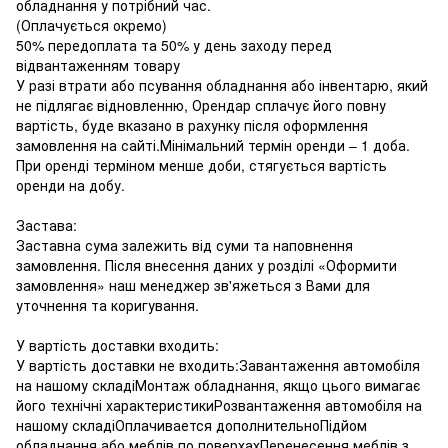
обладнання у потрібний час.
(Оплачується окремо)
50% передоплата та 50% у день заходу перед
відвантаженням товару
У разі втрати або псування обладнання або інвентарю, який
не підлягає відновленню, Орендар сплачує його повну
вартість, буде вказано в рахунку після оформлення
замовлення на сайті.Мінімальний термін оренди – 1 доба.
При оренді терміном менше доби, стягується вартість
оренди на добу.
Застава:
Заставна сума залежить від суми та наповнення
замовлення. Після внесення даних у розділі «Оформити
замовлення» наш менеджер зв'яжеться з Вами для
уточнення та коригування.
У вартість доставки входить:
У вартість доставки не входить:Завантаження автомобіля
на нашому складіМонтаж обладнання, якщо цього вимагає
його технічні характеристикиРозвантаження автомобіля на
нашому складіОплачивается дополнительноПідйом
обладнання або меблів по поверхахПеренесення меблів з