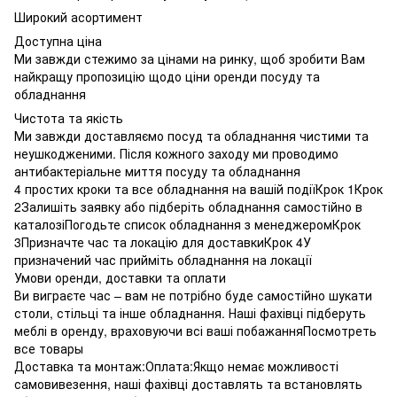
Широкий асортимент
Доступна ціна
Ми завжди стежимо за цінами на ринку, щоб зробити Вам
найкращу пропозицію щодо ціни оренди посуду та
обладнання
Чистота та якість
Ми завжди доставляємо посуд та обладнання чистими та
неушкодженими. Після кожного заходу ми проводимо
антибактеріальне миття посуду та обладнання
4 простих кроки та все обладнання на вашій подіїКрок 1Крок
2Залишіть заявку або підберіть обладнання самостійно в
каталозіПогодьте список обладнання з менеджеромКрок
3Призначте час та локацію для доставкиКрок 4У
призначений час прийміть обладнання на локації
Умови оренди, доставки та оплати
Ви виграєте час – вам не потрібно буде самостійно шукати
столи, стільці та інше обладнання. Наші фахівці підберуть
меблі в оренду, враховуючи всі ваші побажанняПосмотреть
все товары
Доставка та монтаж:Оплата:Якщо немає можливості
самовивезення, наші фахівці доставлять та встановлять