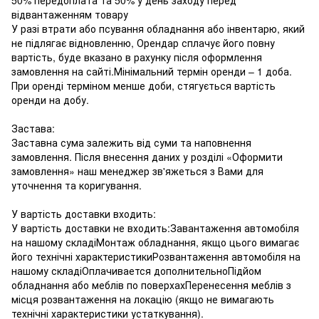
відвантаженням товару
У разі втрати або псування обладнання або інвентарю, який
не підлягає відновленню, Орендар сплачує його повну
вартість, буде вказано в рахунку після оформлення
замовлення на сайті.Мінімальний термін оренди – 1 доба.
При оренді терміном менше доби, стягується вартість
оренди на добу.
Застава:
Заставна сума залежить від суми та наповнення
замовлення. Після внесення даних у розділі «Оформити
замовлення» наш менеджер зв'яжеться з Вами для
уточнення та коригування.
У вартість доставки входить:
У вартість доставки не входить:Завантаження автомобіля
на нашому складіМонтаж обладнання, якщо цього вимагає
його технічні характеристикиРозвантаження автомобіля на
нашому складіОплачивается дополнительноПідйом
обладнання або меблів по поверхахПеренесення меблів з
місця розвантаження на локацію (якщо не вимагають
технічні характеристики устаткування).