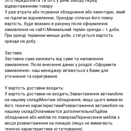
відвантаженням товару
У разі втрати або псування обладнання або інвентарю, який
не підлягає відновленню, Орендар сплачує його повну
вартість, буде вказано в рахунку після оформлення
замовлення на сайті.Мінімальний термін оренди – 1 доба.
При оренді терміном менше доби, стягується вартість
оренди на добу.
Застава:
Заставна сума залежить від суми та наповнення
замовлення. Після внесення даних у розділі «Оформити
замовлення» наш менеджер зв'яжеться з Вами для
уточнення та коригування.
У вартість доставки входить:
У вартість доставки не входить:Завантаження автомобіля
на нашому складіМонтаж обладнання, якщо цього вимагає
його технічні характеристикиРозвантаження автомобіля на
нашому складіОплачивается дополнительноПідйом
обладнання або меблів по поверхахПеренесення меблів з
місця розвантаження на локацію (якщо не вимагають
технічні характеристики устаткування).