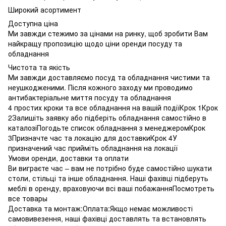
Широкий асортимент
Доступна ціна
Ми завжди стежимо за цінами на ринку, щоб зробити Вам
найкращу пропозицію щодо ціни оренди посуду та
обладнання
Чистота та якість
Ми завжди доставляємо посуд та обладнання чистими та
неушкодженими. Після кожного заходу ми проводимо
антибактеріальне миття посуду та обладнання
4 простих кроки та все обладнання на вашій подіїКрок 1Крок
2Залишіть заявку або підберіть обладнання самостійно в
каталозіПогодьте список обладнання з менеджеромКрок
3Призначте час та локацію для доставкиКрок 4У
призначений час прийміть обладнання на локації
Умови оренди, доставки та оплати
Ви виграєте час – вам не потрібно буде самостійно шукати
столи, стільці та інше обладнання. Наші фахівці підберуть
меблі в оренду, враховуючи всі ваші побажанняПосмотреть
все товары
Доставка та монтаж:Оплата:Якщо немає можливості
самовивезення, наші фахівці доставлять та встановлять