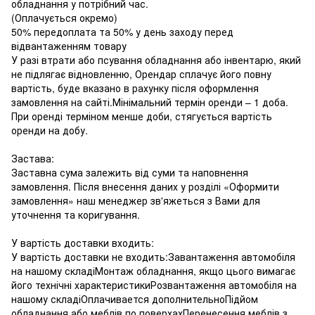
обладнання у потрібний час.
(Оплачується окремо)
50% передоплата та 50% у день заходу перед
відвантаженням товару
У разі втрати або псування обладнання або інвентарю, який
не підлягає відновленню, Орендар сплачує його повну
вартість, буде вказано в рахунку після оформлення
замовлення на сайті.Мінімальний термін оренди – 1 доба.
При оренді терміном менше доби, стягується вартість
оренди на добу.
Застава:
Заставна сума залежить від суми та наповнення
замовлення. Після внесення даних у розділі «Оформити
замовлення» наш менеджер зв'яжеться з Вами для
уточнення та коригування.
У вартість доставки входить:
У вартість доставки не входить:Завантаження автомобіля
на нашому складіМонтаж обладнання, якщо цього вимагає
його технічні характеристикиРозвантаження автомобіля на
нашому складіОплачивается дополнительноПідйом
обладнання або меблів по поверхахПеренесення меблів з