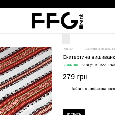
Главная
Скатертина вишиванка
Скатертина вишиван
В наличии
Артикул: 98052233260
279 грн
Войти
для отображения нако
%
Купить