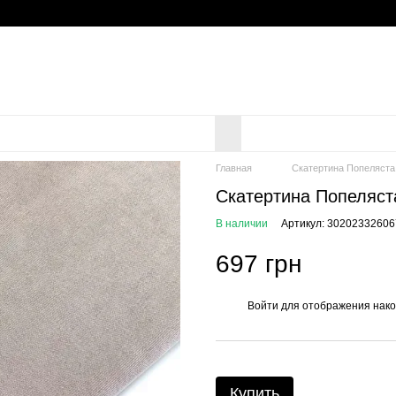
Главная
Скатертина Попеляста
Скатертина Попеляст
В наличии
Артикул: 30202332606
697 грн
Войти
для отображения нако
%
Купить