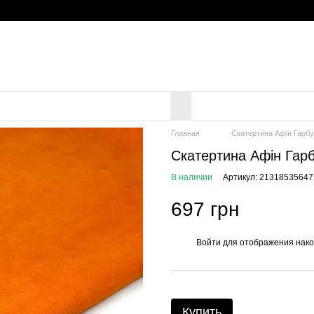
Главная
Скатертина Афін Гарб
Скатертина Афін Гар
В наличии
Артикул: 21318535647
697 грн
Войти
для отображения нако
%
Купить