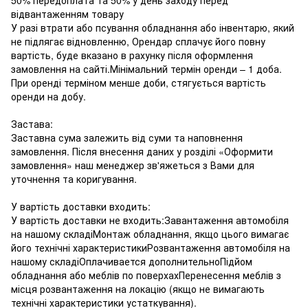
відвантаженням товару
У разі втрати або псування обладнання або інвентарю, який
не підлягає відновленню, Орендар сплачує його повну
вартість, буде вказано в рахунку після оформлення
замовлення на сайті.Мінімальний термін оренди – 1 доба.
При оренді терміном менше доби, стягується вартість
оренди на добу.
Застава:
Заставна сума залежить від суми та наповнення
замовлення. Після внесення даних у розділі «Оформити
замовлення» наш менеджер зв'яжеться з Вами для
уточнення та коригування.
У вартість доставки входить:
У вартість доставки не входить:Завантаження автомобіля
на нашому складіМонтаж обладнання, якщо цього вимагає
його технічні характеристикиРозвантаження автомобіля на
нашому складіОплачивается дополнительноПідйом
обладнання або меблів по поверхахПеренесення меблів з
місця розвантаження на локацію (якщо не вимагають
технічні характеристики устаткування).