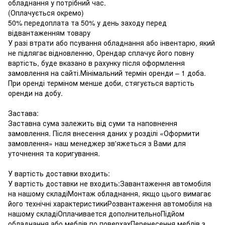
обладнання у потрібний час.
(Оплачується окремо)
50% передоплата та 50% у день заходу перед
відвантаженням товару
У разі втрати або псування обладнання або інвентарю, який
не підлягає відновленню, Орендар сплачує його повну
вартість, буде вказано в рахунку після оформлення
замовлення на сайті.Мінімальний термін оренди – 1 доба.
При оренді терміном менше доби, стягується вартість
оренди на добу.
Застава:
Заставна сума залежить від суми та наповнення
замовлення. Після внесення даних у розділі «Оформити
замовлення» наш менеджер зв'яжеться з Вами для
уточнення та коригування.
У вартість доставки входить:
У вартість доставки не входить:Завантаження автомобіля
на нашому складіМонтаж обладнання, якщо цього вимагає
його технічні характеристикиРозвантаження автомобіля на
нашому складіОплачивается дополнительноПідйом
обладнання або меблів по поверхахПеренесення меблів з