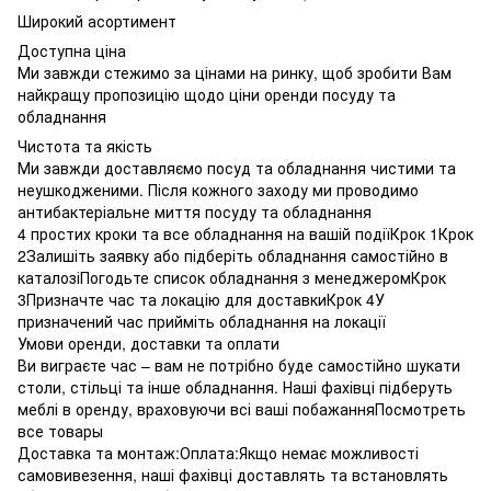
Широкий асортимент
Доступна ціна
Ми завжди стежимо за цінами на ринку, щоб зробити Вам
найкращу пропозицію щодо ціни оренди посуду та
обладнання
Чистота та якість
Ми завжди доставляємо посуд та обладнання чистими та
неушкодженими. Після кожного заходу ми проводимо
антибактеріальне миття посуду та обладнання
4 простих кроки та все обладнання на вашій подіїКрок 1Крок
2Залишіть заявку або підберіть обладнання самостійно в
каталозіПогодьте список обладнання з менеджеромКрок
3Призначте час та локацію для доставкиКрок 4У
призначений час прийміть обладнання на локації
Умови оренди, доставки та оплати
Ви виграєте час – вам не потрібно буде самостійно шукати
столи, стільці та інше обладнання. Наші фахівці підберуть
меблі в оренду, враховуючи всі ваші побажанняПосмотреть
все товары
Доставка та монтаж:Оплата:Якщо немає можливості
самовивезення, наші фахівці доставлять та встановлять