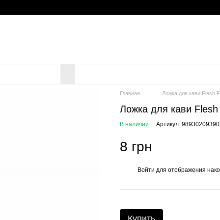
Главная
Ложка для кави Flesh F
Ложка для кави Flesh
В наличии
Артикул: 98930209390
8 грн
Войти
для отображения нако
%
Купить