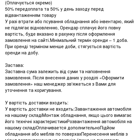
(Оплачується окремо)
50% передоплата та 50% у день заходу перед
відвантаженням товару
У разі втрати або псування обладнання або інвентарю, який
не підлягає відновленню, Орендар сплачує його повну
вартість, буде вказано в рахунку після оформлення
замовлення на сайті.Мінімальний термін оренди – 1 доба.
При оренді терміном менше доби, стягується вартість
оренди на добу.
Застава:
Заставна сума залежить від суми та наповнення
замовлення. Після внесення даних у розділі «Оформити
замовлення» наш менеджер зв'яжеться з Вами для
уточнення та коригування.
У вартість доставки входить:
У вартість доставки не входить:Завантаження автомобіля
на нашому складіМонтаж обладнання, якщо цього вимагає
його технічні характеристикиРозвантаження автомобіля на
нашому складіОплачивается дополнительноПідйом
обладнання або меблів по поверхахПеренесення меблів з
місця розвантаження на локацію (якщо не вимагають