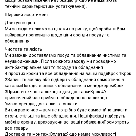
технічні характеристики устаткування).
Широкий асортимент
Доступна ціна
Ми завжди стежимо за цінами на ринку, щоб зробити Вам
найкращу пропозицію щодо ціни оренди посуду та
обладнання
Чистота та якість
Ми завжди доставляємо посуд та обладнання чистими та
неушкодженими. Після кожного заходу ми проводимо
антибактеріальне миття посуду та обладнання
4 простих кроки та все обладнання на вашій подіїКрок 1Крок
2Залишіть заявку або підберіть обладнання самостійно в
каталозіПогодьте список обладнання з менеджеромКрок
3Призначте час та локацію для доставкиКрок 4У
призначений час прийміть обладнання на локації
Умови оренди, доставки та оплати
Ви виграєте час – вам не потрібно буде самостійно шукати
столи, стільці та інше обладнання. Наші фахівці підберуть
меблі в оренду, враховуючи всі ваші побажанняПосмотреть
все товары
Доставка та монтаж:Оплата:Якщо немає можливості