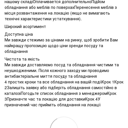
нашому складіОплачивается дополнительноПідйом
обладнання або меблів по поверхахПеренесення меблів з
місця розвантаження на локацію (якщо не вимагають
технічні характеристики устаткування).
Широкий асортимент
Доступна ціна
Ми завжди стежимо за цінами на ринку, щоб зробити Вам
найкращу пропозицію щодо ціни оренди посуду та
обладнання
Чистота та якість
Ми завжди доставляємо посуд та обладнання чистими та
неушкодженими. Після кожного заходу ми проводимо
антибактеріальне миття посуду та обладнання
4 простих кроки та все обладнання на вашій подіїКрок 1Крок
2Залишіть заявку або підберіть обладнання самостійно в
каталозіПогодьте список обладнання з менеджеромКрок
3Призначте час та локацію для доставкиКрок 4У
призначений час прийміть обладнання на локації